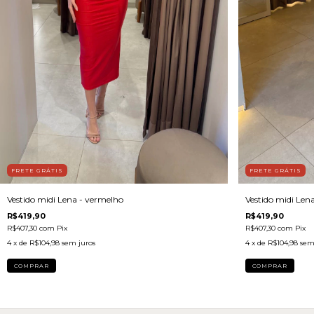
FRETE GRÁTIS
FRETE GRÁTIS
Vestido midi Lena - vermelho
Vestido midi Lena
R$419,90
R$419,90
R$407,30
com
Pix
R$407,30
com
Pix
4
x de
R$104,98
sem juros
4
x de
R$104,98
sem
COMPRAR
COMPRAR