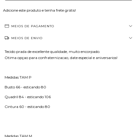
Adicione este produto e
tenha frete grátis!
MEIOS DE PAGAMENTO
MEIOS DE ENVIO
Tecido prada de excellente qualidade, muito encorpado.
Otima opçao para confraternizacao, date especial e aniversarios!
Medidas TAM P
Busto 66 - esticando 80
Quadril 84 - esticando 106
Cintura 60 - esticando 80
Medidas TAM M