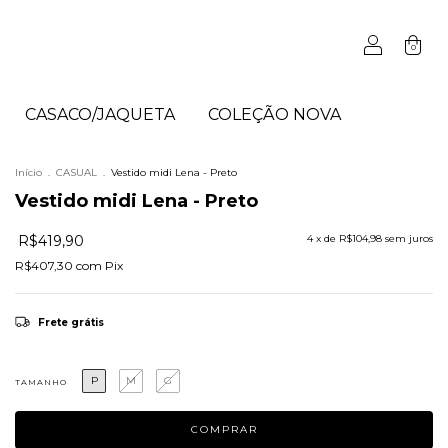
0
CASACO/JAQUETA
COLEÇÃO NOVA
Início
.
CASUAL
.
Vestido midi Lena - Preto
Vestido midi Lena - Preto
R$419,90
4
x de
R$104,98
sem juros
R$407,30
com
Pix
Frete grátis
P
M
G
TAMANHO