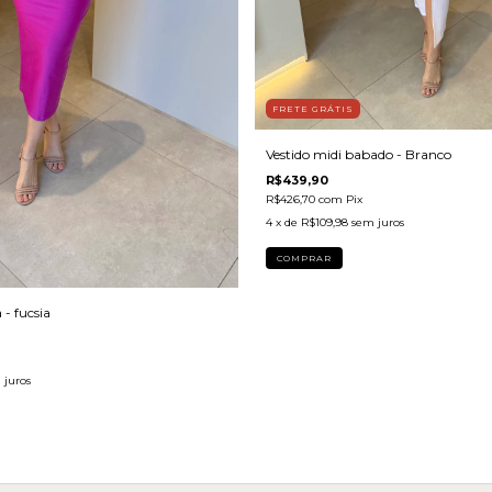
FRETE GRÁTIS
Vestido midi babado - Branco
R$439,90
R$426,70
com
Pix
4
x de
R$109,98
sem juros
COMPRAR
 - fucsia
 juros