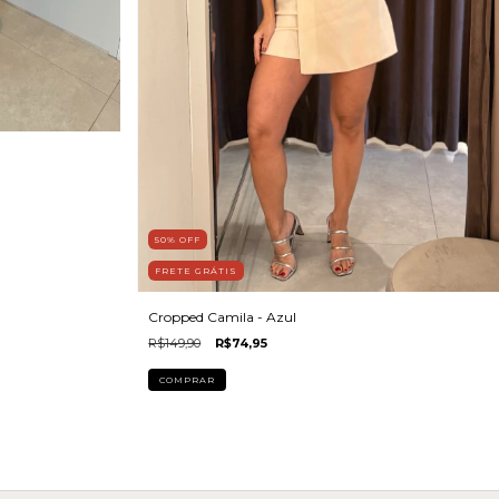
50
%
OFF
FRETE GRÁTIS
Cropped Camila - Azul
R$149,90
R$74,95
COMPRAR