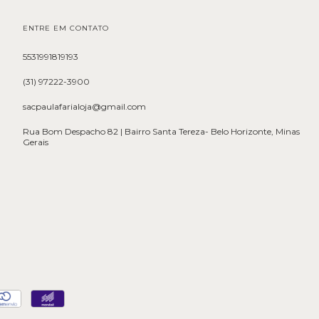
ENTRE EM CONTATO
5531991819193
(31) 97222-3900
sacpaulafarialoja@gmail.com
Rua Bom Despacho 82 | Bairro Santa Tereza- Belo Horizonte, Minas
Gerais