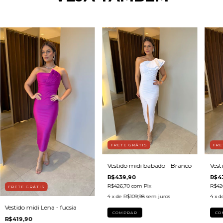
FRETE GRÁTIS
FRE
Vestido midi babado - Branco
Vest
R$439,90
R$4
R$426,70
com
Pix
R$42
FRETE GRÁTIS
4
x de
R$109,98
sem juros
4
x d
Vestido midi Lena - fucsia
COMPRAR
CO
R$419,90