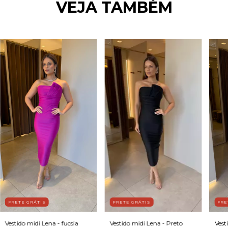
VEJA TAMBÉM
FRETE GRÁTIS
FRETE GRÁTIS
FRE
Vestido midi Lena - Preto
Vestido midi Lena - fucsia
Vest