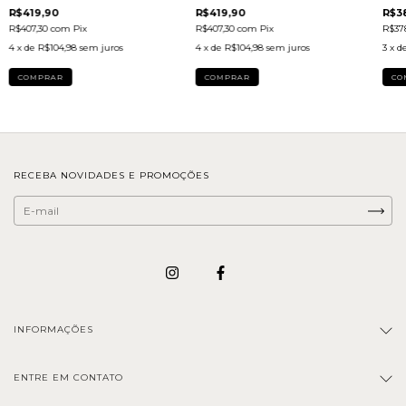
R$419,90
R$419,90
R$3
R$407,30
com
Pix
R$407,30
com
Pix
R$37
4
x de
R$104,98
sem juros
4
x de
R$104,98
sem juros
3
x d
COMPRAR
COMPRAR
CO
RECEBA NOVIDADES E PROMOÇÕES
INFORMAÇÕES
ENTRE EM CONTATO